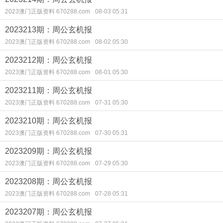
2023澳门正版资料 670288.com
08-03 05:31
2023213期：周公玄机报
2023澳门正版资料 670288.com
08-02 05:30
2023212期：周公玄机报
2023澳门正版资料 670288.com
08-01 05:30
2023211期：周公玄机报
2023澳门正版资料 670288.com
07-31 05:30
2023210期：周公玄机报
2023澳门正版资料 670288.com
07-30 05:31
2023209期：周公玄机报
2023澳门正版资料 670288.com
07-29 05:30
2023208期：周公玄机报
2023澳门正版资料 670288.com
07-28 05:31
2023207期：周公玄机报