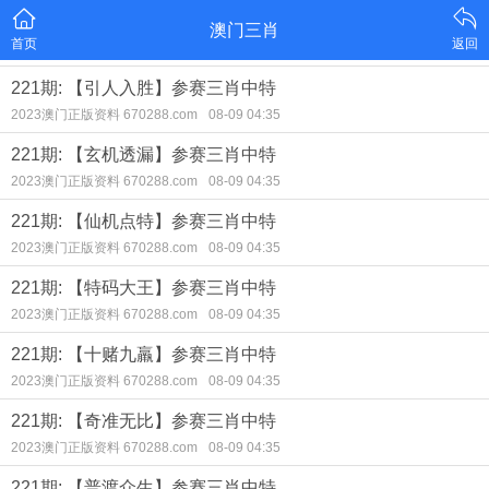
澳门三肖
首页
返回
221期: 【引人入胜】参赛三肖中特
2023澳门正版资料 670288.com
08-09 04:35
221期: 【玄机透漏】参赛三肖中特
2023澳门正版资料 670288.com
08-09 04:35
221期: 【仙机点特】参赛三肖中特
2023澳门正版资料 670288.com
08-09 04:35
221期: 【特码大王】参赛三肖中特
2023澳门正版资料 670288.com
08-09 04:35
221期: 【十赌九羸】参赛三肖中特
2023澳门正版资料 670288.com
08-09 04:35
221期: 【奇准无比】参赛三肖中特
2023澳门正版资料 670288.com
08-09 04:35
221期: 【普渡众生】参赛三肖中特