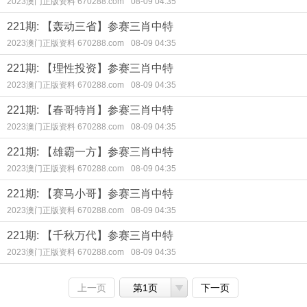
2023澳门正版资料 670288.com
08-09 04:35
221期: 【轰动三省】参赛三肖中特
2023澳门正版资料 670288.com
08-09 04:35
221期: 【理性投资】参赛三肖中特
2023澳门正版资料 670288.com
08-09 04:35
221期: 【春哥特肖】参赛三肖中特
2023澳门正版资料 670288.com
08-09 04:35
221期: 【雄霸一方】参赛三肖中特
2023澳门正版资料 670288.com
08-09 04:35
221期: 【赛马小哥】参赛三肖中特
2023澳门正版资料 670288.com
08-09 04:35
221期: 【千秋万代】参赛三肖中特
2023澳门正版资料 670288.com
08-09 04:35
上一页
第1页
下一页