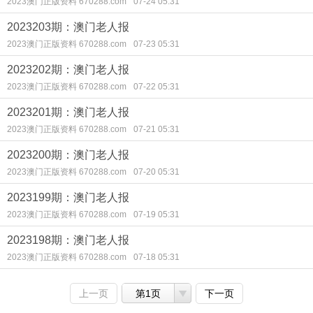
2023澳门正版资料 670288.com
07-24 05:31
2023203期：澳门老人报
2023澳门正版资料 670288.com
07-23 05:31
2023202期：澳门老人报
2023澳门正版资料 670288.com
07-22 05:31
2023201期：澳门老人报
2023澳门正版资料 670288.com
07-21 05:31
2023200期：澳门老人报
2023澳门正版资料 670288.com
07-20 05:31
2023199期：澳门老人报
2023澳门正版资料 670288.com
07-19 05:31
2023198期：澳门老人报
2023澳门正版资料 670288.com
07-18 05:31
上一页
第1页
下一页