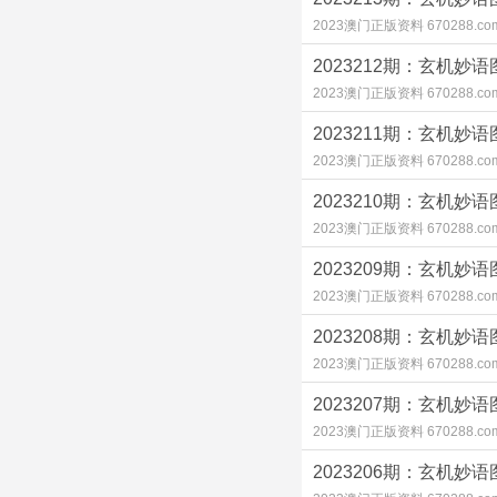
2023澳门正版资料 670288.co
2023212期：玄机妙语
2023澳门正版资料 670288.co
2023211期：玄机妙语
2023澳门正版资料 670288.co
2023210期：玄机妙语
2023澳门正版资料 670288.co
2023209期：玄机妙语
2023澳门正版资料 670288.co
2023208期：玄机妙语
2023澳门正版资料 670288.co
2023207期：玄机妙语
2023澳门正版资料 670288.co
2023206期：玄机妙语