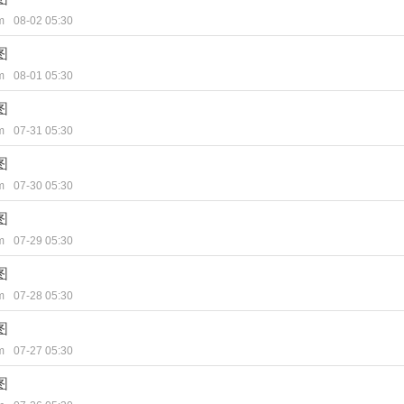
m
08-02 05:30
图
m
08-01 05:30
图
m
07-31 05:30
图
m
07-30 05:30
图
m
07-29 05:30
图
m
07-28 05:30
图
m
07-27 05:30
图